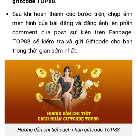
giftcode TOP88
.
Sau khi hoàn thành các bước trên, chụp ảnh
màn hình của bài đăng và đăng ảnh lên phần
comment của post sự kiện trên Fanpage.
TOP88 sẽ kiểm tra và gửi Giftcode cho bạn
trong thời gian sớm nhất.
Hướng dẫn chi tiết cách nhận giftcode TOP88