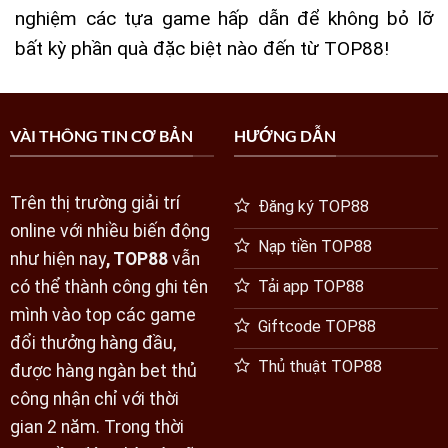
nghiệm các tựa game hấp dẫn để không bỏ lỡ
bất kỳ phần quà đặc biệt nào đến từ TOP88!
VÀI THÔNG TIN CƠ BẢN
HƯỚNG DẪN
Trên thị trường giải trí
Đăng ký TOP88
online với nhiều biến động
Nạp tiền TOP88
như hiện nay
, TOP88
vẫn
Tải app TOP88
có thể thành công ghi tên
mình vào top các game
Giftcode TOP88
đổi thưởng hàng đầu,
Thủ thuật TOP88
được hàng ngàn bet thủ
công nhận chỉ với thời
gian 2 năm. Trong thời