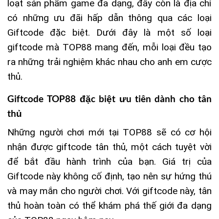
loạt sản phẩm game đa dạng, đây còn là địa chỉ
có những ưu đãi hấp dẫn thông qua các loại
Giftcode đặc biệt. Dưới đây là một số loại
giftcode mà TOP88 mang đến, mỗi loại đều tạo
ra những trải nghiệm khác nhau cho anh em cược
thủ.
Giftcode TOP88 đặc biệt ưu tiên dành cho tân
thủ
Những người chơi mới tại TOP88 sẽ có cơ hội
nhận được giftcode tân thủ, một cách tuyệt vời
để bắt đầu hành trình của bạn. Giá trị của
Giftcode này không cố định, tạo nên sự hứng thú
và may mắn cho người chơi. Với giftcode này, tân
thủ hoàn toàn có thể khám phá thế giới đa dạng