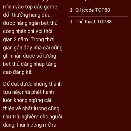
mình vào top các game
Giftcode TOP88
đổi thưởng hàng đầu,
Thủ thuật TOP88
được hàng ngàn bet thủ
công nhận chỉ với thời
gian 2 năm. Trong thời
gian gần đây, nhà cái cũng
ghi nhận được số lượng
bet thủ đăng nhập tăng
cao đáng kể.
Để đạt được những thành
tựu này, nhà phát hành
luôn không ngừng cải
thiện về chất lượng cũng
như trải nghiệm cho người
dùng, thành công mở ra