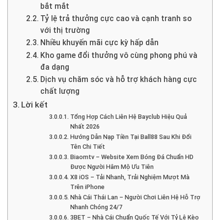
bắt mắt
Tỷ lệ trả thưởng cực cao và cạnh tranh so
với thị trường
Nhiều khuyến mãi cực kỳ hấp dẫn
Kho game đổi thưởng vô cùng phong phú và
đa dạng
Dịch vụ chăm sóc và hỗ trợ khách hàng cực
chất lượng
Lời kết
Tổng Hợp Cách Liên Hệ Bayclub Hiệu Quả
Nhất 2026
Hướng Dẫn Nạp Tiền Tại Ball88 Sau Khi Đổi
Tên Chi Tiết
Biaomtv – Website Xem Bóng Đá Chuẩn HD
Được Người Hâm Mộ Ưu Tiên
X8 iOS – Tải Nhanh, Trải Nghiệm Mượt Mà
Trên iPhone
Nhà Cái Thái Lan – Người Chơi Liên Hệ Hỗ Trợ
Nhanh Chóng 24/7
3BET – Nhà Cái Chuẩn Quốc Tế Với Tỷ Lệ Kèo