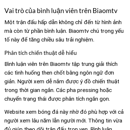
Vai trò của bình luận viên trên Biaomtv
Một trận đấu hấp dẫn không chỉ đến từ hình ảnh
mà còn từ phần bình luận. Biaomtv chú trọng yếu
tố này để tăng chiều sâu trải nghiệm.
Phân tích chiến thuật dễ hiểu
Bình luận viên trên Biaomtv tập trung giải thích
các tình huống then chốt bằng ngôn ngữ đơn
giản. Người xem dễ nắm được ý đồ chiến thuật
trong thời gian ngắn. Các pha pressing hoặc
chuyển trạng thái được phân tích ngắn gọn.
Website xem bóng đá này nhờ đó phù hợp với cả
người xem lâu năm lẫn người mới. Thông tin vừa
đủ giúp theo dõi trận đấu trọn vẹn. Bình luận