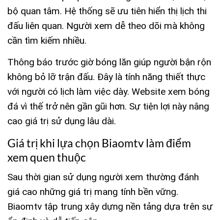
bộ quan tâm. Hệ thống sẽ ưu tiên hiển thị lịch thi
đấu liên quan. Người xem dễ theo dõi mà không
cần tìm kiếm nhiều.
Thông báo trước giờ bóng lăn giúp người bận rộn
không bỏ lỡ trận đấu. Đây là tính năng thiết thực
với người có lịch làm việc dày. Website xem bóng
đá vì thế trở nên gần gũi hơn.
Sự tiện lợi này nâng
cao giá trị sử dụng lâu dài.
Giá trị khi lựa chọn Biaomtv làm điểm
xem quen thuộc
Sau thời gian sử dụng người xem thường đánh
giá cao những giá trị mang tính bền vững.
Biaomtv tập trung xây dựng nền tảng dựa trên sự