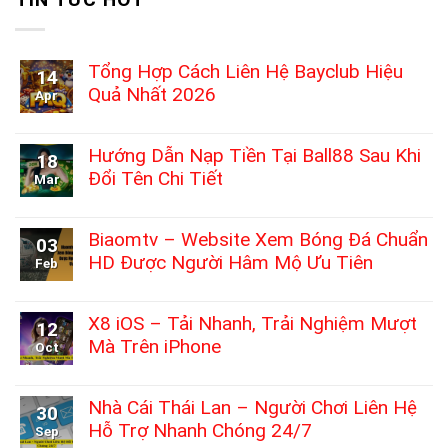
Tổng Hợp Cách Liên Hệ Bayclub Hiệu
14
Quả Nhất 2026
Apr
No
Comments
on
Hướng Dẫn Nạp Tiền Tại Ball88 Sau Khi
18
Tổng
Đổi Tên Chi Tiết
Mar
Hợp
Cách
No
Liên
Comments
Hệ
on
Biaomtv – Website Xem Bóng Đá Chuẩn
03
Bayclub
Hướng
HD Được Người Hâm Mộ Ưu Tiên
Hiệu
Feb
Dẫn
Quả
Nạp
No
Nhất
Tiền
Comments
2026
Tại
on
X8 iOS – Tải Nhanh, Trải Nghiệm Mượt
12
Ball88
Biaomtv
Mà Trên iPhone
Sau
Oct
–
Khi
Website
No
Đổi
Xem
Comments
Tên
Bóng
on
Nhà Cái Thái Lan – Người Chơi Liên Hệ
30
Chi
Đá
X8
Tiết
Hỗ Trợ Nhanh Chóng 24/7
Chuẩn
Sep
iOS
HD