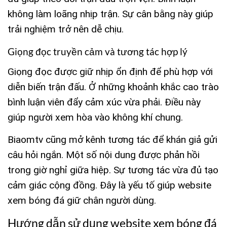
không làm loãng nhịp trận.
Sự cân bằng này giúp
trải nghiệm trở nên dễ chịu.
Giọng đọc truyền cảm và tương tác hợp lý
Giọng đọc được giữ nhịp ổn định để phù hợp với
diễn biến trận đấu. Ở những khoảnh khắc cao trào
bình luận viên đẩy cảm xúc vừa phải. Điều này
giúp người xem hòa vào không khí chung.
Biaomtv cũng mở kênh tương tác để khán giả gửi
câu hỏi ngắn. Một số nội dung được phản hồi
trong giờ nghỉ giữa hiệp. Sự tương tác vừa đủ tạo
cảm giác cộng đồng.
Đây là yếu tố giúp website
xem bóng đá giữ chân người dùng.
Hướng dẫn sử dụng website xem bóng đá