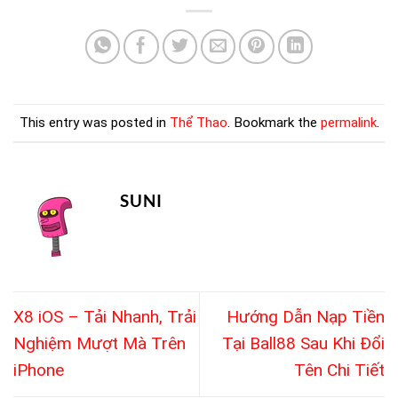
This entry was posted in
Thể Thao
. Bookmark the
permalink
.
SUNI
X8 iOS – Tải Nhanh, Trải
Hướng Dẫn Nạp Tiền
Nghiệm Mượt Mà Trên
Tại Ball88 Sau Khi Đổi
iPhone
Tên Chi Tiết