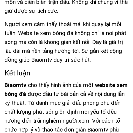
môn và diễn biến trận đấu. Không khí chung vì thế
giữ được sự tích cực.
Người xem cảm thấy thoải mái khi quay lại mỗi
tuần. Website xem bóng đá không chỉ là nơi phát
sóng mà còn là không gian kết nối. Đây là giá trị
lâu dài mà nền tảng hướng tới.
Sự gắn kết cộng
đồng giúp Biaomtv duy trì sức hút.
Kết luận
Biaomtv
cho thấy hình ảnh của một
website xem
bóng đá
được đầu tư bài bản cả về nội dung lẫn
kỹ thuật. Từ danh mục giải đấu phong phú đến
chất lượng phát sóng ổn định mọi yếu tố đều
hướng đến trải nghiệm người xem. Với cách tổ
chức hợp lý và thao tác đơn giản Biaomtv phù