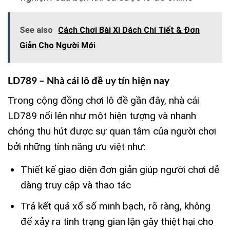
See also
Cách Chơi Bài Xì Dách Chi Tiết & Đơn
Giản Cho Người Mới
LD789 – Nhà cái lô đề uy tín hiện nay
Trong cộng đồng chơi lô đề gần đây, nhà cái
LD789 nổi lên như một hiện tượng và nhanh
chóng thu hút được sự quan tâm của người chơi
bởi những tính năng ưu việt như:
Thiết kế giao diện đơn giản giúp người chơi dễ
dàng truy cập và thao tác
Trả kết quả xổ số minh bạch, rõ ràng, không
để xảy ra tình trạng gian lận gây thiệt hại cho