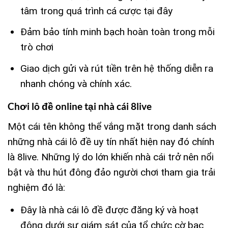
tâm trong quá trình cá cược tại đây
Đảm bảo tính minh bạch hoàn toàn trong mỗi
trò chơi
Giao dịch gửi và rút tiền trên hệ thống diễn ra
nhanh chóng và chính xác.
Chơi lô đề online tại nhà cái 8live
Một cái tên không thể vắng mặt trong danh sách
những nhà cái lô đề uy tín nhất hiện nay đó chính
là 8live. Những lý do lớn khiến nhà cái trở nên nổi
bật và thu hút đông đảo người chơi tham gia trải
nghiệm đó là:
Đây là nhà cái lô đề được đăng ký và hoạt
động dưới sự giám sát của tổ chức cờ bạc