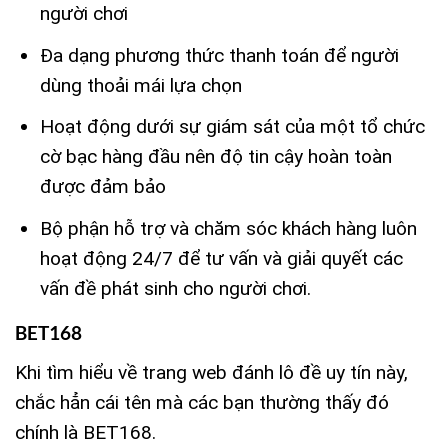
người chơi
Đa dạng phương thức thanh toán để người
dùng thoải mái lựa chọn
Hoạt động dưới sự giám sát của một tổ chức
cờ bạc hàng đầu nên độ tin cậy hoàn toàn
được đảm bảo
Bộ phận hỗ trợ và chăm sóc khách hàng luôn
hoạt động 24/7 để tư vấn và giải quyết các
vấn đề phát sinh cho người chơi.
BET168
Khi tìm hiểu về trang web đánh lô đề uy tín này,
chắc hẳn cái tên mà các bạn thường thấy đó
chính là BET168.