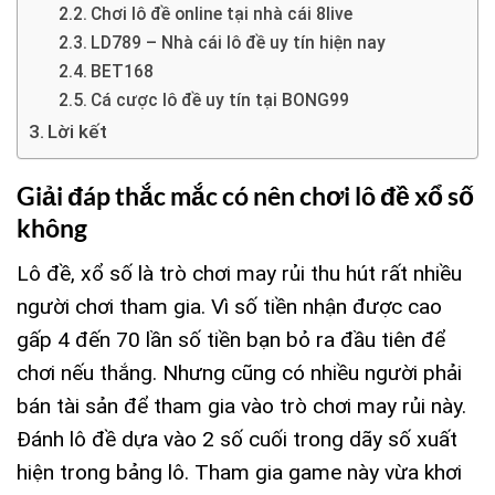
Chơi lô đề online tại nhà cái 8live
LD789 – Nhà cái lô đề uy tín hiện nay
BET168
Cá cược lô đề uy tín tại BONG99
Lời kết
Giải đáp thắc mắc có nên chơi lô đề xổ số
không
Lô đề, xổ số là trò chơi may rủi thu hút rất nhiều
người chơi tham gia. Vì số tiền nhận được cao
gấp 4 đến 70 lần số tiền bạn bỏ ra đầu tiên để
chơi nếu thắng. Nhưng cũng có nhiều người phải
bán tài sản để tham gia vào trò chơi may rủi này.
Đánh lô đề dựa vào 2 số cuối trong dãy số xuất
hiện trong bảng lô. Tham gia game này vừa khơi