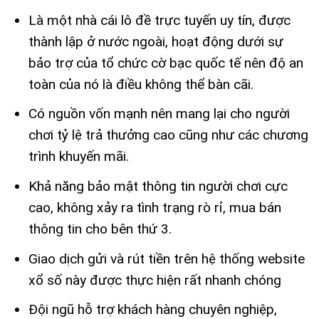
Là một nhà cái lô đề trực tuyến uy tín, được
thành lập ở nước ngoài, hoạt động dưới sự
bảo trợ của tổ chức cờ bạc quốc tế nên độ an
toàn của nó là điều không thể bàn cãi.
Có nguồn vốn mạnh nên mang lại cho người
chơi tỷ lệ trả thưởng cao cũng như các chương
trình khuyến mãi.
Khả năng bảo mật thông tin người chơi cực
cao, không xảy ra tình trạng rò rỉ, mua bán
thông tin cho bên thứ 3.
Giao dịch gửi và rút tiền trên hệ thống website
xổ số này được thực hiện rất nhanh chóng
Đội ngũ hỗ trợ khách hàng chuyên nghiệp,