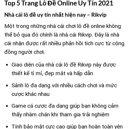
Top 5 Trang Lô Đề Online Uy Tín 2021
Nhà cái lô đề uy tín nhất hiện nay – Rikvip
Một trong những nhà cái chơi lô đề online không
thể bỏ qua đó chính là nhà cái Rikvip. Đây là nhà
cái nhận được rất nhiều phản hồi tích cực từ cộng
đồng người chơi.
Giao diện của nhà cái lô đề Rikvip này được
thiết kế tỉ mỉ, đẹp mắt và hấp dẫn
Sảnh lô đa dạng với nhiều cách chơi và mức
cược khác nhau
Game cá cược đa dạng giúp bạn không cảm
thấy nhàm chán khi tham gia trải nghiệm
Tính bảo mật cực cao giúp bạn hoàn toàn yên