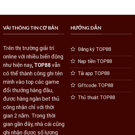
Nhà
Mộ
Nghiệm
Cái
Ưu
Mượt
Thái
Tiên
Mà
Lan
Trên
–
iPhone
Người
VÀI THÔNG TIN CƠ BẢN
HƯỚNG DẪN
Chơi
Liên
Hệ
Hỗ
Trên thị trường giải trí
Đăng ký TOP88
Trợ
Nhanh
online với nhiều biến động
Chóng
Nạp tiền TOP88
24/7
như hiện nay
, TOP88
vẫn
Tải app TOP88
có thể thành công ghi tên
mình vào top các game
Giftcode TOP88
đổi thưởng hàng đầu,
Thủ thuật TOP88
được hàng ngàn bet thủ
công nhận chỉ với thời
gian 2 năm. Trong thời
gian gần đây, nhà cái cũng
ghi nhận được số lượng