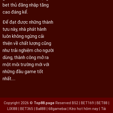
bet thủ đăng nhập tăng
cao đáng kể.
Để đạt được những thành
tựu này, nhà phát hành
luôn không ngừng cải
thiện về chất lượng cũng
như trải nghiệm cho người
dùng, thành công mở ra
một môi trường mới với
những đầu game tốt
nhất....
Copyright 2026 ©
Top88.page
Reserved
B52
|
BET169
|
BET88
|
LIXI88
|
BET365
|
Ball88
|
68gamebai
|
Kèo hot hôm nay
|
Tải