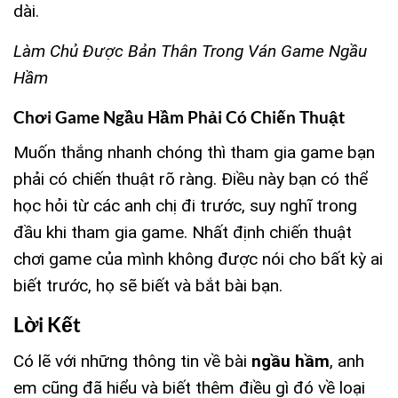
dài.
Làm Chủ Được Bản Thân Trong Ván Game Ngầu
Hầm
Chơi Game Ngầu Hầm Phải Có Chiến Thuật
Muốn thắng nhanh chóng thì tham gia game bạn
phải có chiến thuật rõ ràng. Điều này bạn có thể
học hỏi từ các anh chị đi trước, suy nghĩ trong
đầu khi tham gia game. Nhất định chiến thuật
chơi game của mình không được nói cho bất kỳ ai
biết trước, họ sẽ biết và bắt bài bạn.
Lời Kết
Có lẽ với những thông tin về bài
ngầu hầm
, anh
em cũng đã hiểu và biết thêm điều gì đó về loại