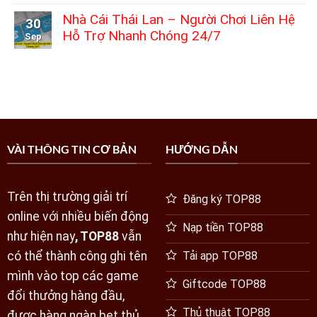
Xem
Comments
Tên
Bóng
on
Nhà Cái Thái Lan – Người Chơi Liên Hệ
30
Chi
Đá
X8
Tiết
Hỗ Trợ Nhanh Chóng 24/7
Chuẩn
Sep
iOS
HD
–
No
Được
Tải
Comments
Người
Nhanh,
on
Hâm
Trải
Nhà
Mộ
Nghiệm
Cái
Ưu
Mượt
Thái
Tiên
Mà
Lan
Trên
–
iPhone
Người
VÀI THÔNG TIN CƠ BẢN
HƯỚNG DẪN
Chơi
Liên
Hệ
Hỗ
Trên thị trường giải trí
Đăng ký TOP88
Trợ
Nhanh
online với nhiều biến động
Chóng
Nạp tiền TOP88
24/7
như hiện nay
, TOP88
vẫn
Tải app TOP88
có thể thành công ghi tên
mình vào top các game
Giftcode TOP88
đổi thưởng hàng đầu,
Thủ thuật TOP88
được hàng ngàn bet thủ