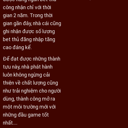
công nhận chỉ với thời
gian 2 năm. Trong thời
gian gần đây, nhà cái cũng
ghi nhận được số lượng
bet thủ đăng nhập tăng
cao đáng kể.
Để đạt được những thành
tựu này, nhà phát hành
luôn không ngừng cải
thiện về chất lượng cũng
như trải nghiệm cho người
dùng, thành công mở ra
một môi trường mới với
những đầu game tốt
nhất....