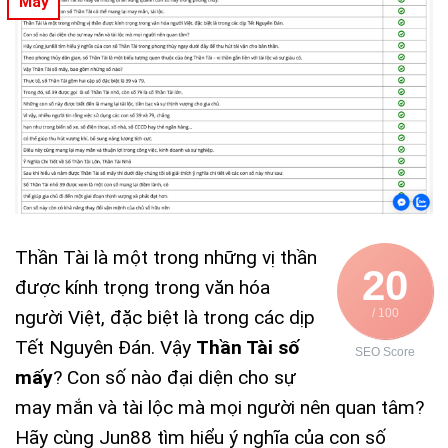
May
Thần Tài là một trong những vị thần
20
được kính trọng trong văn hóa
người Việt, đặc biệt là trong các dịp
/ 100
Tết Nguyên Đán. Vậy
Thần Tài số
SEO Score
mấy
? Con số nào đại diện cho sự
may mắn và tài lộc mà mọi người nên quan tâm?
Hãy cùng Jun88 tìm hiểu ý nghĩa của con số